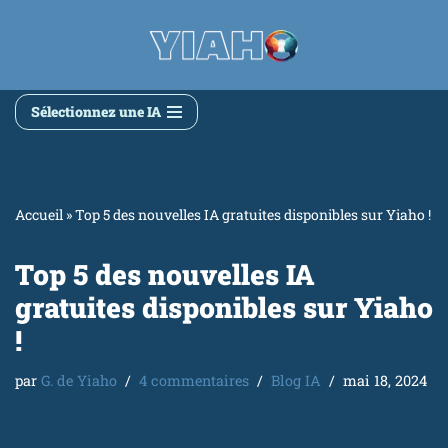
Aller
au
contenu
Sélectionnez une IA
Accueil
»
Top 5 des nouvelles IA gratuites disponibles sur Yiaho !
Top 5 des nouvelles IA
gratuites disponibles sur Yiaho
!
par
G. de Yiaho
4 commentaires
Blog IA
mai 18, 2024