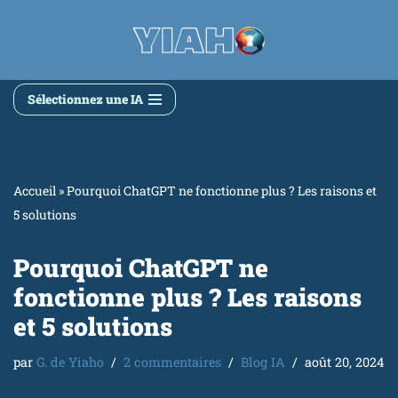
Aller
au
contenu
Sélectionnez une IA
Accueil
»
Pourquoi ChatGPT ne fonctionne plus ? Les raisons et
5 solutions
Pourquoi ChatGPT ne
fonctionne plus ? Les raisons
et 5 solutions
par
G. de Yiaho
2 commentaires
Blog IA
août 20, 2024